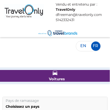
Vendu et entretenu par :
TravelOnly
dfreeman@travelonly.com
5142332431
EN
FR
Voitures
Pays de ramassage
Choisissez un pays