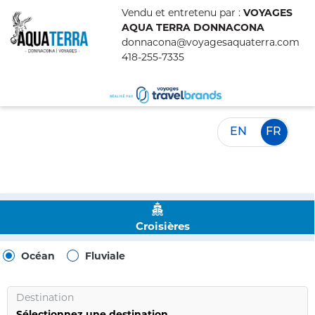
Vendu et entretenu par :
VOYAGES
AQUA TERRA DONNACONA
donnacona@voyagesaquaterra.com
418-255-7335
EN
FR
Croisières
Océan
Fluviale
Destination
Sélectionnez une destination