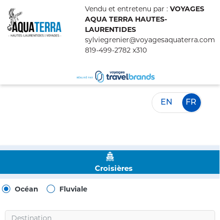
Vendu et entretenu par :
VOYAGES
AQUA TERRA HAUTES-
LAURENTIDES
sylviegrenier@voyagesaquaterra.com
819-499-2782 x310
EN
FR
Croisières
Océan
Fluviale
Destination