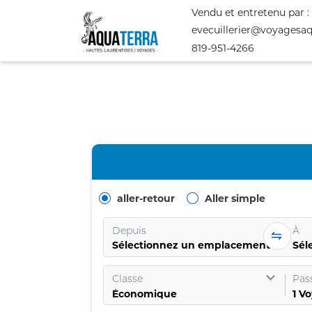
Vendu et entretenu par :
evecuillerier@voyagesa
819-951-4266
aller-retour
Aller simple
Depuis
À
Sélectionnez un emplacement
Sél
Classe
Pas
1
Vo