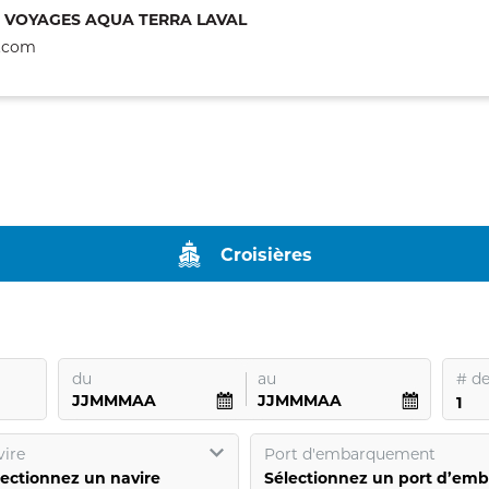
:
VOYAGES AQUA TERRA LAVAL
a.com
Croisières
du
au
#
de
ire
Port d'embarquement
lectionnez un navire