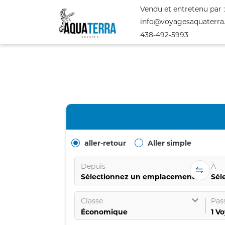
Vendu et entretenu par 
info@voyagesaquaterr
438-492-5993
aller-retour
Aller simple
Depuis
À
Sélectionnez un emplacement
Sél
Classe
Pas
1
Vo