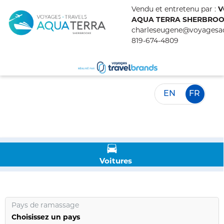
Vendu et entretenu par :
V
AQUA TERRA SHERBRO
charleseugene@voyagesa
819-674-4809
EN
FR
Voitures
Pays de ramassage
Choisissez un pays