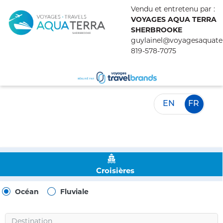
Vendu et entretenu par :
VOYAGES AQUA TERRA
SHERBROOKE
guylainel@voyagesaquate
819-578-7075
EN
FR
Croisières
Océan
Fluviale
Destination