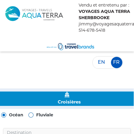
Vendu et entretenu par :
VOYAGES AQUA TERRA
SHERBROOKE
jimmy@voyagesaquaterr
514-678-5418
EN
FR
Croisières
Océan
Fluviale
Destination