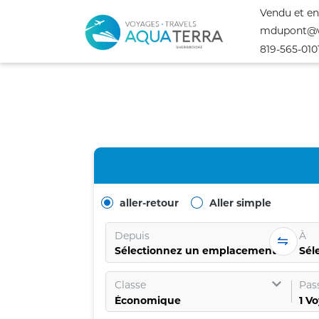
Vendu et en
mdupont@v
819-565-010
aller-retour
Aller simple
Depuis
À
Sélectionnez un emplacement
Sél
Classe
Pas
1
Vo