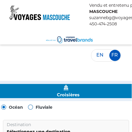
Vendu et entretenu p
MASCOUCHE
suzannebg@voyage
450-474-2508
EN
FR
Croisières
Océan
Fluviale
Destination
Sélectionnez une destination