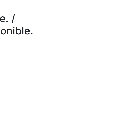
e. /
ponible.